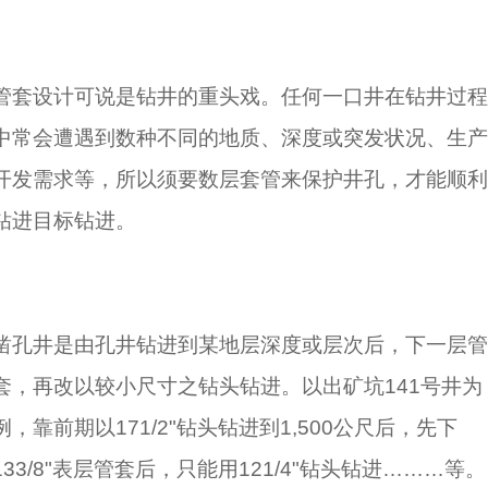
管套设计可说是钻井的重头戏。任何一口井在钻井过程
中常会遭遇到数种不同的地质、深度或突发状况、生产
开发需求等，所以须要数层套管来保护井孔，才能顺利
钻进目标钻进。
凿孔井是由孔井钻进到某地层深度或层次后，下一层管
套，再改以较小尺寸之钻头钻进。以出矿坑141号井为
例，靠前期以171/2"钻头钻进到1,500公尺后，先下
133/8"表层管套后，只能用121/4"钻头钻进………等。